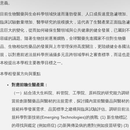
意義。
目前生物醫藥與生命科學領域快速而蓬勃發展、人口成長速度急遽增加、
臨床試驗數量增加、醫學研究的規模擴大，這代表了生醫產業正面臨急遽
且巨大的變化，從而如何確保生醫領域與公共健康的健全發展，已屬刻不
容緩的議題。隨著生物技術逐漸嫻熟，全球醫藥先進國家不但對生物藥
品、生物相似性藥品的發展與上市管理保持高度關注，更陸續健全各國法
規，以對應前述法規科學所涵攝多元且跨領域學科之審查標準，而這也是
本校提出本學程主要教學目標之一。
本學程發展方向與重點
對應前瞻生醫產業：
（一）結合清大生科院、科管院、工學院、原科院的研究能力調研
當前創新醫藥品與醫材的法規需求，探討國內當前醫藥品與醫材的
規範科學發展需求、品質標準之建構與臨床試驗評估。調研目前法
規科學對新技術(Emerging Technologies)的挑戰: (1) 新生物標記
的尋找與鑑定 (例如癌症) (2)新興傳染病的應對(例如疫苗研發) (3)