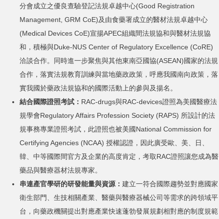
分會成立之優良查驗登記法規卓越中心(Good Registration
Management, GRM CoE)及由食藥署成立的醫材法規卓越中心
(Medical Devices CoE)宣揚APEC組織間法規協和與醫材法規協
和，積極與Duke-NUS Center of Regulatory Excellence (CoRE)
洽談合作。同時進一步聚焦與其他東南亞國協(ASEAN)國家的法規
合作，落實法規教育訓練與當地藥政政策，呼應我國南向政策，落
實我國於藥政法規協和的國際活動上的參與及揚名。
結合國際證照考試：
RAC-drugs與RAC-devices證照為美國醫療法
規學會Regulatory Affairs Profession Society (RAPS) 所設計的法
規事務專業證照考試，此證照也被美國National Commission for
Certifying Agencies (NCAA) 授權認證，因此廣受歐、美、日、
韓、中等國際間官方及企業的高度肯定，考取RAC證照讓您成為醫
藥品與醫療器材法規專家。
串連產官學研的研發能量與資源：
建立一符合國際趨勢並對應國家
衛生部門、生技相關產業、醫藥與醫療器械公司等需求的跨領域平
台，向藥政機關提出對應產業快速蓬勃發展規劃相對應的制度規範