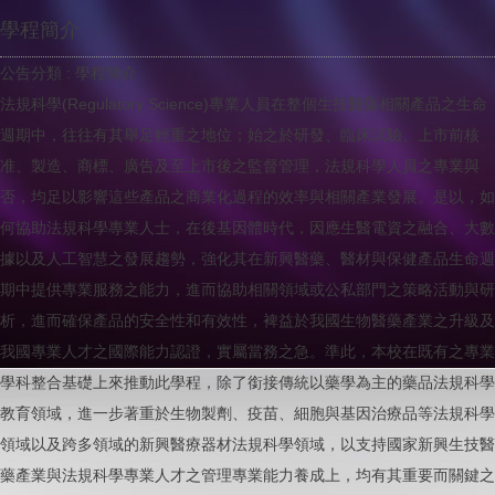
學程簡介
公告分類 :
學程簡介
法規科學(Regulatory Science)專業人員在整個生技醫藥相關產品之生命
週期中，往往有其舉足輕重之地位；始之於研發、臨床試驗、上市前核
准、製造、商標、廣告及至上市後之監督管理，法規科學人員之專業與
否，均足以影響這些產品之商業化過程的效率與相關產業發展。是以，如
何協助法規科學專業人士，在後基因體時代，因應生醫電資之融合、大數
據以及人工智慧之發展趨勢，強化其在新興醫藥、醫材與保健產品生命週
期中提供專業服務之能力，進而協助相關領域或公私部門之策略活動與研
析，進而確保產品的安全性和有效性，裨益於我國生物醫藥產業之升級及
我國專業人才之國際能力認證，實屬當務之急。準此，本校在既有之專業
學科整合基礎上來推動此學程，除了銜接傳統以藥學為主的藥品法規科學
教育領域，進一步著重於生物製劑、疫苗、細胞與基因治療品等法規科學
領域以及跨多領域的新興醫療器材法規科學領域，以支持國家新興生技醫
藥產業與法規科學專業人才之管理專業能力養成上，均有其重要而關鍵之