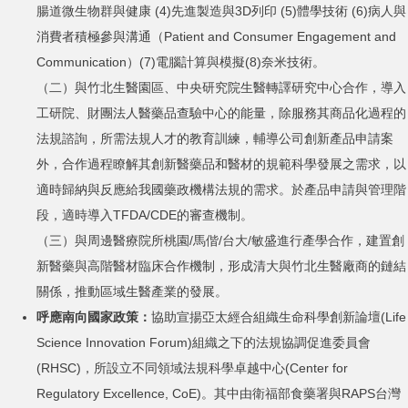
腸道微生物群與健康 (4)先進製造與3D列印 (5)體學技術 (6)病人與
消費者積極參與溝通（Patient and Consumer Engagement and
Communication）(7)電腦計算與模擬(8)奈米技術。
（二）與竹北生醫園區、中央研究院生醫轉譯研究中心合作，導入
工研院、財團法人醫藥品查驗中心的能量，除服務其商品化過程的
法規諮詢，所需法規人才的教育訓練，輔導公司創新產品申請案
外，合作過程瞭解其創新醫藥品和醫材的規範科學發展之需求，以
適時歸納與反應給我國藥政機構法規的需求。於產品申請與管理階
段，適時導入TFDA/CDE的審查機制。
（三）與周邊醫療院所桃園/馬偕/台大/敏盛進行產學合作，建置創
新醫藥與高階醫材臨床合作機制，形成清大與竹北生醫廠商的鏈結
關係，推動區域生醫產業的發展。
呼應南向國家政策：
協助宣揚亞太經合組織生命科學創新論壇(Life
Science Innovation Forum)組織之下的法規協調促進委員會
(RHSC)，所設立不同領域法規科學卓越中心(Center for
Regulatory Excellence, CoE)。其中由衛福部食藥署與RAPS台灣