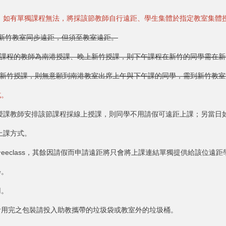
，如有單獨課程無法，將採該節教師自行遠距、學生集體於指定教室集體
/新竹教室同步遠距，但須至教室遠距。
午課程的教師為南港授課、晚上新竹授課，則下午課程在新竹的同學需在新
上新竹授課，則無意願到南港教室出席上午與下午課的同學，需到新竹教室
式。
授課教師安排該節課程採線上授課，則同學不用請假可遠距上課；另當日
上課方式。
eeclass，其餘因請假而申請遠距將只會將上課連結單獨提供給該位遠距
學。
用。
食用完之包裝請投入助教攜帶的垃圾袋或教室外的垃圾桶。