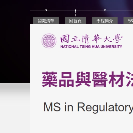
跳
到
主
認識清華
回首頁
學程簡介
學
要
內
容
區