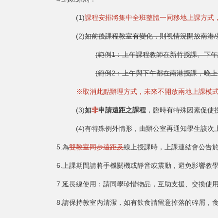
(1)
課程安排將集中全班整體一同移地上課方式
(2)
如前後課程教室有變化，則視情況開放南港
(範例1：上午課程教師在新竹授課、下
(範例2：上午與下午都在南港授課，晚
※取消此點辦理方式，未來不開放兩地上課模
(3)
如
非
申請遠距之課程
，臨時有特殊因素促使
(4)有特殊例外情形，由辦公室再通知學生該次
5.為
雙教室同步遠距及
線上授課時，上課連結會公告於
6.上課期間請將手機關機或靜音或震動，避免影響教
7.延長線使用：請同學珍惜物品，互助支援、交換使
8.請保持教室內清潔，如有飲食請留意掉落的碎屑，