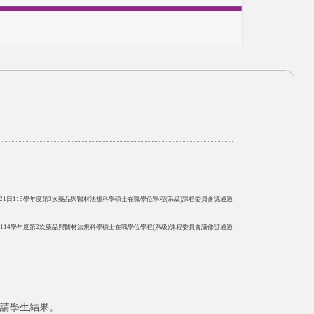
1月21日113學年度第3次藥品與醫材法規科學碩士在職學位學程(系級)課程委員會議通過
1日114學年度第2次藥品與醫材法規科學碩士在職學位學程(系級)課程委員會議修訂通過
申請學生結果。