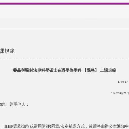
課規範
藥品與醫材法規科學碩士在職學位學程 【課務】 上課規範
114年
114
年10月2
教師、尊重他人：
請，並由授課老師(或當周講師)同意/決定補課方式，後續將由辦公室通知