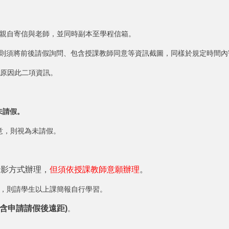
生親自寄信與老師，並同時副本至學程信箱。
E)，則須將前後請假詢問、包含授課教師同意等資訊截圖，同樣於規定時間
假原因此二項資訊。
未請假。
意，則視為未請假。
錄影方式辦
理，
但須依授課教師意願辦理
。
，則請學生以上課簡報自行學習。
(含申請請假後遠距)
。