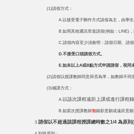
(1)請假方式：
A.以接受電子郵件方式請假為主，由學
B.如用其他通訊管道請假(例如：LIN
C.請假內容至少須敘明：請假日期、請
D.不接受口頭請假方式。
E.如未以上A或B點方式申請請假，視同
(2)請假以授課教師同意與否為準，如教師不同
(3)補課方式：
以該次課程遠距上課或進行課程
A.
B.如當次授課教師
無
錄影意願或遠距意願
請假以不超過該課程授課總時數之1/4 為原則
3.
4.到班原則：