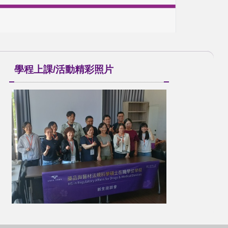
學程上課/活動精彩照片
新生座談會(一)
上課照片(四)