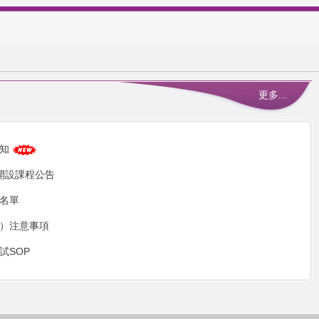
更多...
須知
讀開設課程公告
取名單
試）注意事項
試SOP