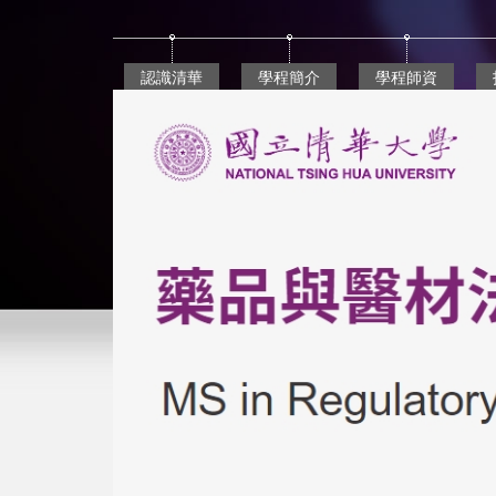
跳
到
主
認識清華
學程簡介
學程師資
要
內
容
區