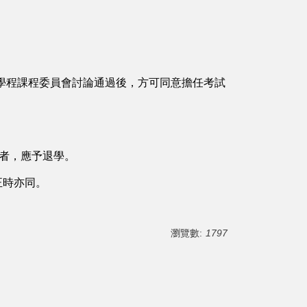
學程課程委員會討論通過後，方可同意擔任考試
格者，應予退學。
正時亦同。
瀏覽數:
1797