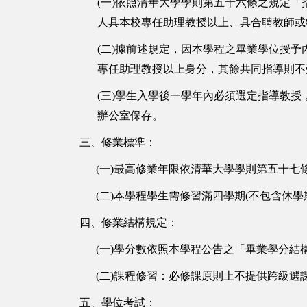
(一)依照清華大學學則第五十六條之規定
人具本校專任助理教授以上、具合聘教師或
(二)據前述規定，因本學程之畢業學位授
專任助理教授以上身分，其餘共同指導則不
(三)學生入學後一學年內必須選定指導教
辦公室保存。
三、
修業
標準
：
(一)最高修業年限
依清華大學學則第五十七
(二)本學程學生需修習滿四學期(不包含休
四、修業
結構
規定：
(一)
學分數
依照本學程公告之「畢業學分結
(二)
課程修習：必修課原則上不提供跨級選
五、學位考試：