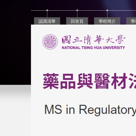
跳
到
主
認識清華
回首頁
學程簡介
學
要
內
容
區