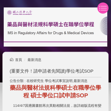
跳
到
主
要
內
容
區
首頁
最新消息
(重要文件！請申請者先閱讀)學位考試SOP
公告分類 :
在校研究生 學位考試事宜說明,最新消息
藥品與醫材法規科學碩士在職學位學
程 碩士學位口試申請SOP
114/4/7因應圖書館再次異動相關法規，故詳細版流程有變